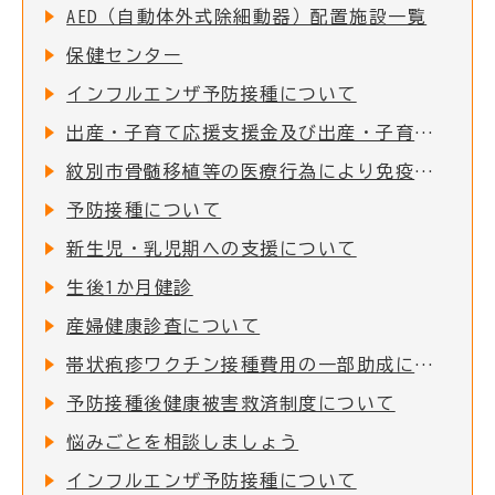
AED（自動体外式除細動器）配置施設一覧
保健センター
インフルエンザ予防接種について
出産・子育て応援支援金及び出産・子育て応援ギフト(妊婦支援給付)について
紋別市骨髄移植等の医療行為により免疫を失った者に対する予防接種費用助成
予防接種について
新生児・乳児期への支援について
生後1か月健診
産婦健康診査について
帯状疱疹ワクチン接種費用の一部助成について
予防接種後健康被害救済制度について
悩みごとを相談しましょう
インフルエンザ予防接種について