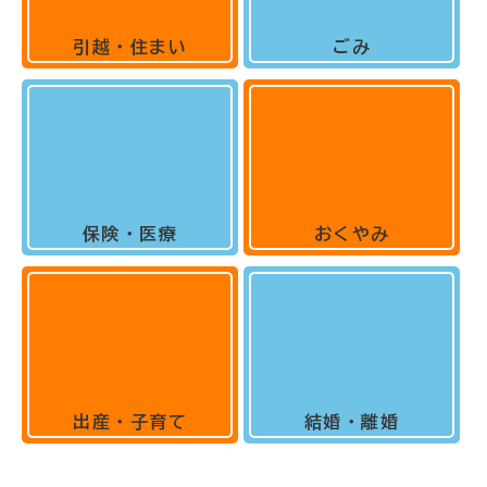
引越・住まい
ごみ
保険・医療
おくやみ
出産・子育て
結婚・離婚