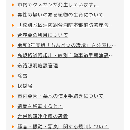
市内でクスサンが発生しています。
毒性の疑いのある植物の生育について
「紋別地区消防組合消防本部消防署庁舎」緊急車両出入り口前の道路交通規制について
合葬墓の利用について
令和3年度版「もんべつの環境」を公表します
高規格道路旭川・紋別自動車道早期建設促進期成会における活動について
道路照明施設管理
除雪
伐採届
市内墓園・墓地の使用手続きについて
遺骨を移転するとき
合併処理浄化槽の設置
騒音・振動・悪臭に関する規制について