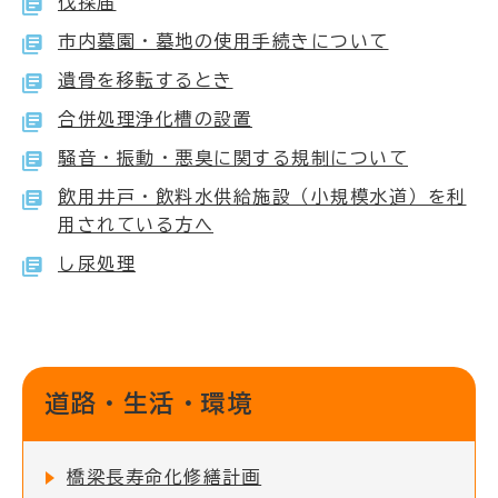
伐採届
市内墓園・墓地の使用手続きについて
遺骨を移転するとき
合併処理浄化槽の設置
騒音・振動・悪臭に関する規制について
飲用井戸・飲料水供給施設（小規模水道）を利
用されている方へ
し尿処理
道路・生活・環境
橋梁長寿命化修繕計画