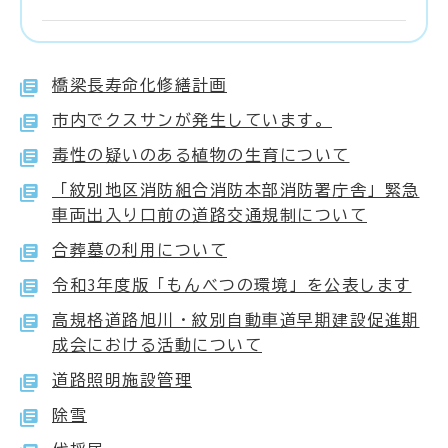
橋梁長寿命化修繕計画
市内でクスサンが発生しています。
毒性の疑いのある植物の生育について
「紋別地区消防組合消防本部消防署庁舎」緊急
車両出入り口前の道路交通規制について
合葬墓の利用について
令和3年度版「もんべつの環境」を公表します
高規格道路旭川・紋別自動車道早期建設促進期
成会における活動について
道路照明施設管理
除雪