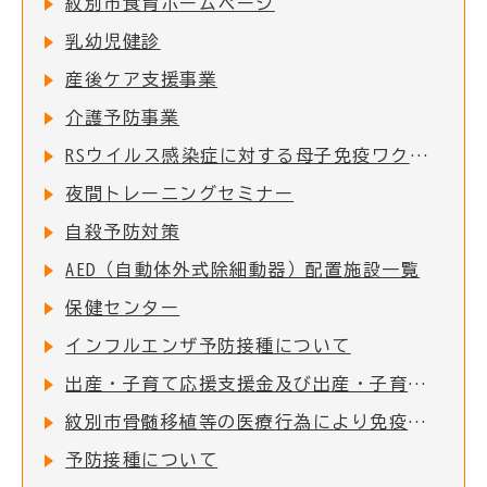
紋別市食育ホームページ
乳幼児健診
産後ケア支援事業
介護予防事業
RSウイルス感染症に対する母子免疫ワクチンの定期接種の実施について
夜間トレーニングセミナー
自殺予防対策
AED（自動体外式除細動器）配置施設一覧
保健センター
インフルエンザ予防接種について
出産・子育て応援支援金及び出産・子育て応援ギフト(妊婦支援給付)について
紋別市骨髄移植等の医療行為により免疫を失った者に対する予防接種費用助成
予防接種について