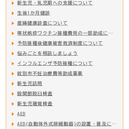
新生児・乳児期への支援について
生後1か月健診
産婦健康診査について
帯状疱疹ワクチン接種費用の一部助成について
予防接種後健康被害救済制度について
悩みごとを相談しましょう
インフルエンザ予防接種について
紋別市不妊治療費等助成事業
新生児訪問
股関節脱臼検査
新生児聴覚検査
AED
AED(自動体外式除細動器)の設置・普及について