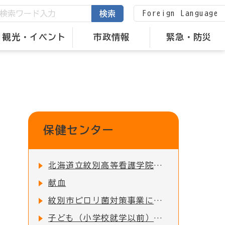
Foreign Language
検索
観光・イベント
市政情報
緊急・防災
保健センター
北海道立紋別高等看護学院について
献血
紋別市ピロリ菌対策事業について
子ども（小学校就学以前）の予防接種