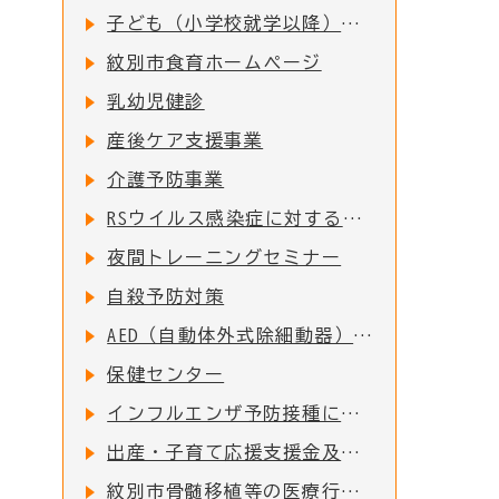
子ども（小学校就学以降）の予防接種
紋別市食育ホームページ
乳幼児健診
産後ケア支援事業
介護予防事業
RSウイルス感染症に対する母子免疫ワクチンの定期接種の実施について
夜間トレーニングセミナー
自殺予防対策
AED（自動体外式除細動器）配置施設一覧
保健センター
インフルエンザ予防接種について
出産・子育て応援支援金及び出産・子育て応援ギフト(妊婦支援給付)について
紋別市骨髄移植等の医療行為により免疫を失った者に対する予防接種費用助成