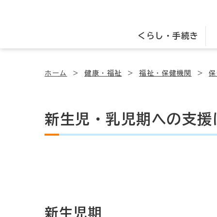
くらし・手続き
ホーム
健康・福祉
福祉・保健機関
保
新生児・乳児期への支援
新生児期