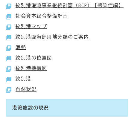
紋別港港湾事業継続計画（BCP）【感染症編】
社会資本総合整備計画
紋別港マップ
紋別港臨海部用地分譲のご案内
港勢
紋別港の位置図
紋別港機構図
紋別港
自然状況
港湾施設の現況