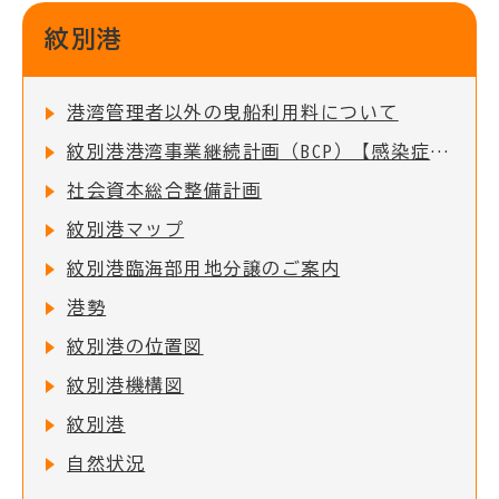
紋別港
港湾管理者以外の曳船利用料について
紋別港港湾事業継続計画（BCP）【感染症編】
社会資本総合整備計画
紋別港マップ
紋別港臨海部用地分譲のご案内
港勢
紋別港の位置図
紋別港機構図
紋別港
自然状況