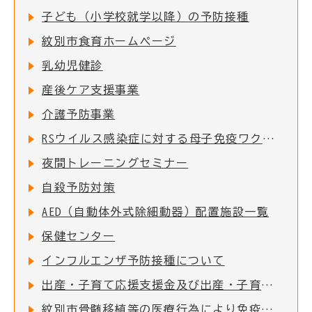
子ども（小学校就学以降）の予防接種
紋別市食育ホームページ
乳幼児健診
産後ケア支援事業
介護予防事業
RSウイルス感染症に対する母子免疫ワクチンの定期接種の実施について
夜間トレーニングセミナー
自殺予防対策
AED（自動体外式除細動器）配置施設一覧
保健センター
インフルエンザ予防接種について
出産・子育て応援支援金及び出産・子育て応援ギフト(妊婦支援給付)について
紋別市骨髄移植等の医療行為により免疫を失った者に対する予防接種費用助成