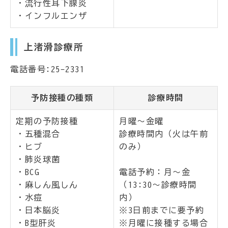
・流行性耳下腺炎
・インフルエンザ
上渚滑診療所
電話番号:25-2331
予防接種の種類
診療時間
定期の予防接種
月曜～金曜
・五種混合
診療時間内（火は午前
・ヒブ
のみ）
・肺炎球菌
・BCG
電話予約：月～金
・麻しん風しん
（13:30～診療時間
・水痘
内）
・日本脳炎
※3日前までに要予約
・B型肝炎
※月曜に接種する場合