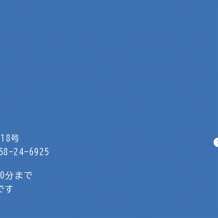
18号
8-24-6925
30分まで
です