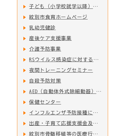
子ども（小学校就学以降）の予防接種
紋別市食育ホームページ
乳幼児健診
産後ケア支援事業
介護予防事業
RSウイルス感染症に対する母子免疫ワクチンの定期接種の実施について
夜間トレーニングセミナー
自殺予防対策
AED（自動体外式除細動器）配置施設一覧
保健センター
インフルエンザ予防接種について
出産・子育て応援支援金及び出産・子育て応援ギフト(妊婦支援給付)について
紋別市骨髄移植等の医療行為により免疫を失った者に対する予防接種費用助成