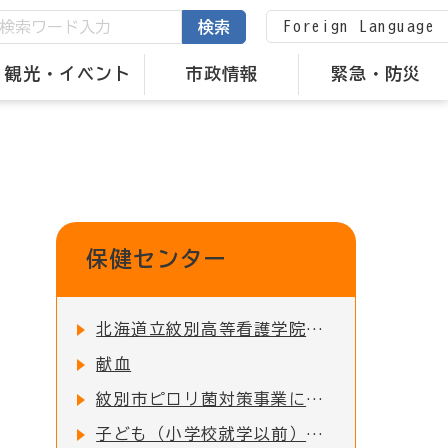
Foreign Language
検索
観光・イベント
市政情報
緊急・防災
保健センター
北海道立紋別高等看護学院について
献血
紋別市ピロリ菌対策事業について
子ども（小学校就学以前）の予防接種