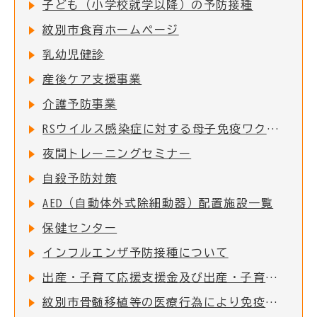
子ども（小学校就学以降）の予防接種
紋別市食育ホームページ
乳幼児健診
産後ケア支援事業
介護予防事業
RSウイルス感染症に対する母子免疫ワクチンの定期接種の実施について
夜間トレーニングセミナー
自殺予防対策
AED（自動体外式除細動器）配置施設一覧
保健センター
インフルエンザ予防接種について
出産・子育て応援支援金及び出産・子育て応援ギフト(妊婦支援給付)について
紋別市骨髄移植等の医療行為により免疫を失った者に対する予防接種費用助成