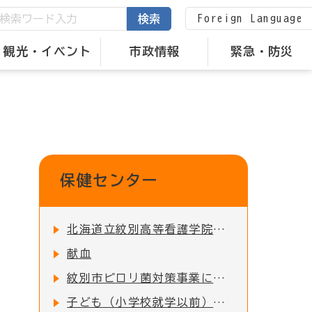
Foreign Language
検索
観光・イベント
市政情報
緊急・防災
保健センター
北海道立紋別高等看護学院について
献血
紋別市ピロリ菌対策事業について
子ども（小学校就学以前）の予防接種