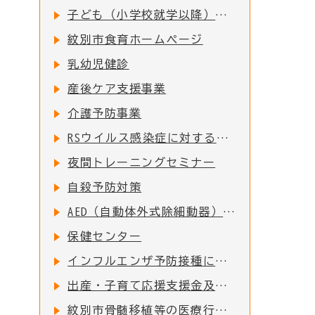
子ども（小学校就学以降）の予防接種
紋別市食育ホームページ
乳幼児健診
産後ケア支援事業
介護予防事業
RSウイルス感染症に対する母子免疫ワクチンの定期接種の実施について
夜間トレーニングセミナー
自殺予防対策
AED（自動体外式除細動器）配置施設一覧
保健センター
インフルエンザ予防接種について
出産・子育て応援支援金及び出産・子育て応援ギフト(妊婦支援給付)について
紋別市骨髄移植等の医療行為により免疫を失った者に対する予防接種費用助成