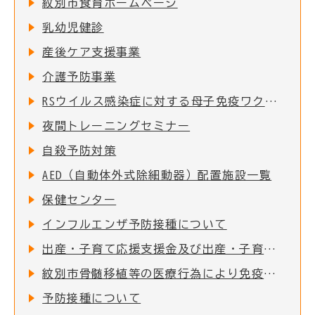
紋別市食育ホームページ
乳幼児健診
産後ケア支援事業
介護予防事業
RSウイルス感染症に対する母子免疫ワクチンの定期接種の実施について
夜間トレーニングセミナー
自殺予防対策
AED（自動体外式除細動器）配置施設一覧
保健センター
インフルエンザ予防接種について
出産・子育て応援支援金及び出産・子育て応援ギフト(妊婦支援給付)について
紋別市骨髄移植等の医療行為により免疫を失った者に対する予防接種費用助成
予防接種について