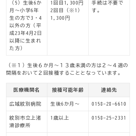
（5）生後6か
1回目1,300円
手続は不要で
月～小学6年
2回目（※1）
す。
生の方で3・4
1,300円
以外の方（平
成23年4月2日
以降に生まれ
た方）
（※１）生後６か月～１３歳未満の方は２～４週の
間隔をおいて２回接種することとなっています。
医療機関名
接種可能年齢
連絡先
広域紋別病院
生後6か月～
0158-28-6610
紋別市立上渚
1歳以上
0158-25-2331
滑診療所