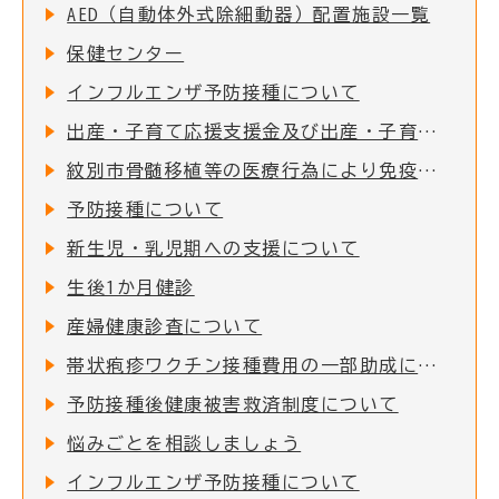
AED（自動体外式除細動器）配置施設一覧
保健センター
インフルエンザ予防接種について
出産・子育て応援支援金及び出産・子育て応援ギフト(妊婦支援給付)について
紋別市骨髄移植等の医療行為により免疫を失った者に対する予防接種費用助成
予防接種について
新生児・乳児期への支援について
生後1か月健診
産婦健康診査について
帯状疱疹ワクチン接種費用の一部助成について
予防接種後健康被害救済制度について
悩みごとを相談しましょう
インフルエンザ予防接種について