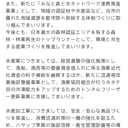
また、新たに「みなと森と水ネットワーク連携推進
事業」として、地域の認証材や水産品など、当市の
優れた地域資源を都市部へ供給する体制づくりに取
り組んでまいります。
今後とも、日本最大の森林認証エリアを有する森
林・林業再生のトップランナーとして、環境と共生
する産業づくりを推進してまいります。
水産業につきましては、経営基盤の強化施策とし
て、漁船、漁具等の整備資金借入れに係る漁業近代
化資金の利子補給を継続するほか、新たに流通等改
善施設整備事業として、漁業協同組合が行うホタテ
貝の冷凍能力をアップするためのトンネルフリーザ
ー更新事業に支援してまいります。
水産加工業につきましては、安全・安心な食品づく
りを推進し、消費流通対策の一層の強化を図るた
め、ハサップ準拠の施設改修・衛生管理設備等の導