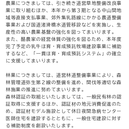
農業につきましては、引き続き道営草地整備改良事
業に取り組むほか、本年から第３期となる中山間地
域等直接支払事業、郊外集乳路線にかかる農道整備
事業および国道渚滑橋水道管移設などを実施し、生
産性の高い農業基盤の強化を図ってまいります。
また、酪農家の経営体質の強化を図るため、本年度
完了予定の乳牛ほ育・育成預託牧場建設事業に補助
するなど、「一貫ほ育・育成預託システム」の確立
に支援してまいります。
林業につきましては、道営林道整備事業により、森
林管理道弥生第２線の整備を進め、間伐等適切な森
林施業の推進に努めてまいります。
森林認証の取組といたしましては、一般民有林の認
証取得に支援するほか、認証材の地元消費促進のた
め、認証材モデル施設として休日夜間急病センター
医師住宅を建設するとともに、一般住宅建設に対す
る補助制度を創設いたします。