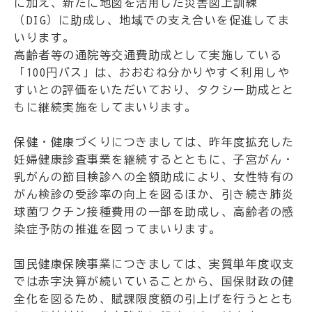
に加え、新たに地図を活用した災害図上訓練
（DIG）に助成し、地域での支え合いを促進してま
いります。
高齢者等の通院等交通費助成として実施している
「100円バス」は、おおむね分かりやすく利用しや
すいとの評価をいただいており、タクシー助成とと
もに継続実施をしてまいります。
保健・健康づくりにつきましては、昨年度拡充した
妊婦健康診査事業を継続するとともに、子宮がん・
乳がんの節目検診への全額助成により、女性特有の
がん検診の受診率の向上を図るほか、引き続き肺炎
球菌ワクチン接種費用の一部を助成し、高齢者の感
染症予防の推進を図ってまいります。
国民健康保険事業につきましては、実質単年度収支
では赤字決算が続いていることから、国保財政の健
全化を図るため、賦課限度額の引上げを行うととも