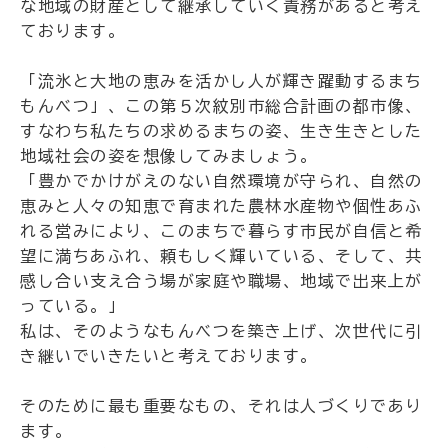
な地域の財産として継承していく責務があると考え
ております。
「流氷と大地の恵みを活かし人が輝き躍動するまち
もんべつ」、この第５次紋別市総合計画の都市像、
すなわち私たちの求めるまちの姿、生き生きとした
地域社会の姿を想像してみましょう。
「豊かでかけがえのない自然環境が守られ、自然の
恵みと人々の知恵で育まれた農林水産物や個性あふ
れる営みにより、このまちで暮らす市民が自信と希
望に満ちあふれ、頼もしく輝いている、そして、共
感し合い支え合う場が家庭や職場、地域で出来上が
っている。」
私は、そのようなもんべつを築き上げ、次世代に引
き継いでいきたいと考えております。
そのために最も重要なもの、それは人づくりであり
ます。