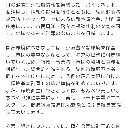
国の消費生活相談情報を集約した「パイオネット」
を活用し、情報の提供を行うとともに、紋別消費者
被害防止ネットワークによる広報や講習会、出前講
座等により、市民周知・啓発と相談体制の充実を図
り、地域ぐるみで犯罪のないまちを目指します。
自然環境につきましては、恵み豊かな環境を保全
し、市民の貴重な財産として、将来の世代に引き継
いでいくため、行政・事業者・市民の権利と責務を
明確化し、総合的推進を図る「紋別市環境基本条
例」を本年度中に制定し、条例の理念実現に向けた
「環境基本計画」の策定準備を進めてまいります。
また、環境衛生につきましては、もんべつ美しいま
ちづくり推進事業により、美化サポート事業やエコ
スクール、簡易包装推進PR活動などに引き続き支援
してまいります。
公園・緑地につきましては、既存公園の計画的な施