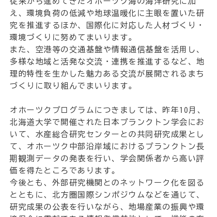
従来から進めてきたオホーツク海の海洋研究に加
え、環境負荷の低減や地球温暖化に主眼を置いた研
究を推進するほか、国際化に対応した人材づくり・
環境づくりに努めてまいります。
また、空港等の交通基盤や情報通信基盤を活用し、
多様な地域と活発な交流・連携を推進するなど、地
理的特性を生かした魅力ある交流が展開されるまち
づくりに取り組んでまいります。
オホーツクプログラムにつきましては、昨年10月、
北海道大学で開催された日本プランクトン学会にお
いて、水産総合研究センターとの共同研究成果とし
て、オホーツク中部沿岸域におけるプランクトン長
期観測データの発表を行い、学会関係者から高い評
価を得たところであります。
今後とも、外部研究機関とのネットワーク化を図る
とともに、北方圏国際シンポジウムなどを通じて、
研究成果の公表を行いながら、地場産業の振興や環