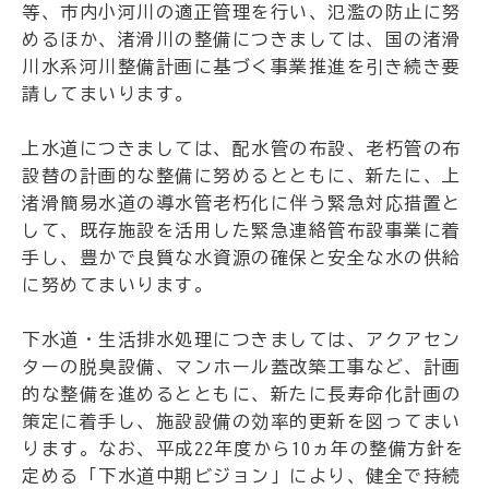
等、市内小河川の適正管理を行い、氾濫の防止に努
めるほか、渚滑川の整備につきましては、国の渚滑
川水系河川整備計画に基づく事業推進を引き続き要
請してまいります。
上水道につきましては、配水管の布設、老朽管の布
設替の計画的な整備に努めるとともに、新たに、上
渚滑簡易水道の導水管老朽化に伴う緊急対応措置と
して、既存施設を活用した緊急連絡管布設事業に着
手し、豊かで良質な水資源の確保と安全な水の供給
に努めてまいります。
下水道・生活排水処理につきましては、アクアセン
ターの脱臭設備、マンホール蓋改築工事など、計画
的な整備を進めるとともに、新たに長寿命化計画の
策定に着手し、施設設備の効率的更新を図ってまい
ります。なお、平成22年度から10ヵ年の整備方針を
定める「下水道中期ビジョン」により、健全で持続