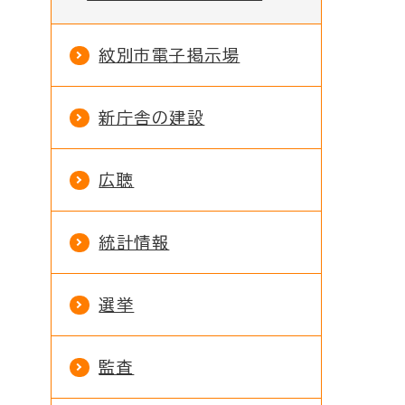
紋別市電子掲示場
新庁舎の建設
広聴
統計情報
選挙
監査