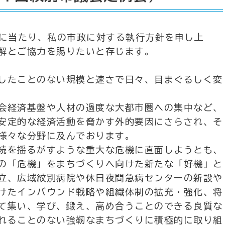
会に当たり、私の市政に対する執行方針を申し上
解とご協力を賜りたいと存じます。
したことのない規模と速さで日々、目まぐるしく変
会経済基盤や人材の過度な大都市圏への集中など、
安定的な経済活動を脅かす外的要因にさらされ、そ
様々な分野に及んでおります。
続を揺るがすような重大な危機に直面しようとも、
の「危機」をまちづくりへ向けた新たな「好機」と
立、広域紋別病院や休日夜間急病センターの新設や
けたインバウンド戦略や組織体制の拡充・強化、将
て集い、学び、鍛え、高め合うことのできる良質な
れることのない強靭なまちづくりに積極的に取り組