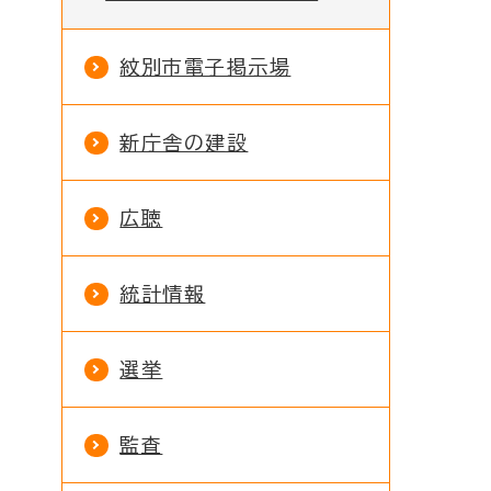
紋別市電子掲示場
新庁舎の建設
広聴
統計情報
選挙
監査