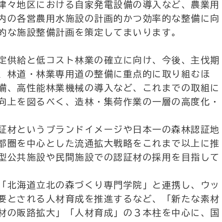
津々地区における自家発電設備の導入など、農業用
内の各営農用水施設の計画的かつ効率的な整備に向
的な施設整備計画を策定してまいります。
定供給と低コスト林業の確立に向け、今後、主伐期
、林道・林業専用道の整備に重点的に取り組むほ
備、高性能林業機械の導入など、これまでの取組に
向上を図るべく、造林・集荷作業の一層の高度化・
証材というブランドイメージや日本一の森林認証地
都圏を中心とした流通拡大戦略をこれまで以上に推
型公共施設や民間施設での認証材の採用を目指して
「北海道立北の森づくり専門学院」と連携し、ウッ
要とされる人材育成を推進するなど、「新たな素材
材の販路拡大」「人材育成」の３本柱を中心に、国