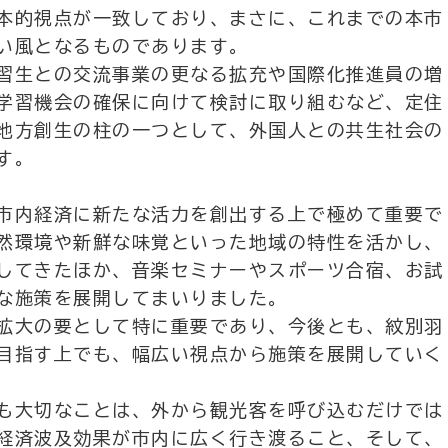
本的視点が一致しており、まさに、これまでの本市
い風となるものであります。
習生との交流事業の更なる拡充や国際化推進員の増
学習機会の確保に向けて検討に取り組むなど、定住
地方創生の柱の一つとして、外国人との共生社会の
す。
市内経済に新たな活力を創出する上で極めて重要で
然環境や新鮮な味覚といった地域の特性を活かし、
してきたほか、音楽セミナーやスポーツ合宿、お試
な施策を展開してまいりました。
拡大の要として特に重要であり、今後とも、紋別羽
目指す上でも、幅広い視点から施策を展開していく
も大切なことは、外から観光客を呼び込むだけでは
経済波及効果が市内に広く行き渡ること、そして、