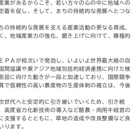
産業があるからこそ、若い方々の心の中に地域への
定着を促し、そして、まちの持続的な発展へとつな
ちの持続的な発展を支える産業活動の更なる育成、
く、地域産業力の強化、磨き上げに向けて、積極的
ＥＰＡが相次いで発効し、いよいよ世界最大級の自
国間協議や東アジア地域包括的経済連携に向けた検
創設に向けた動きが一段と加速しており、国際競争
質で信頼性の高い農産物の生産体制の確立は、今後
次世代へと安定的に引き継いでいくため、引き続
、高度省力化新技術の導入など酪農・肉用牛経営の
に支援するとともに、草地の造成や改良整備など良
いります。