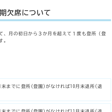
期欠席について
て、月の初日から３か月を超えて１度も登所（登
す。
月末までに登所(登園)がなければ10月末退所(退
月末までに登所(登園)がなければ11月末退所(退