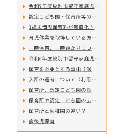
令和7年度紋別市留守家庭児童園の入園申込受付を開始しました！
認定こども園・保育所等の副食費（おかず代・おやつ代）を助成します
3歳未満児保育料が無償化されました
育児休業を取得している方、取得される方について
一時保育、一時預かりについて
令和6年度紋別市留守家庭児童園の入園申込受付を開始しました！
保育を必要とする事由（保育要件）について
入所の選考について（利用調整）
保育所、認定こども園の長期欠席について
保育所や認定こども園の広域入所について
保育所と幼稚園の違い？
病後児保育