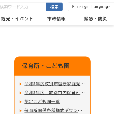
Foreign Language
検索
観光・イベント
市政情報
緊急・防災
保育所・こども園
令和8年度紋別市留守家庭児童園の入園申込受付を開始しました！
令和8年度 紋別市内保育所・認定こども園 入所児童募集のお知らせ
認定こども園一覧
保育所関係各種様式ダウンロード