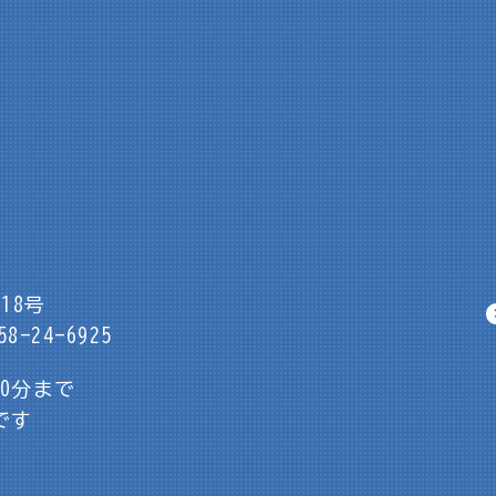
18号
8-24-6925
30分まで
です