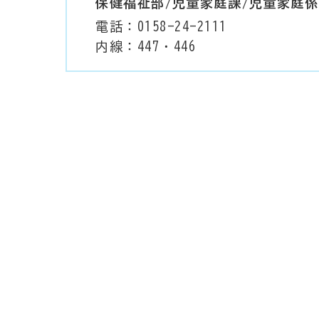
保健福祉部/児童家庭課/児童家庭係
電話：0158-24-2111
内線：447・446