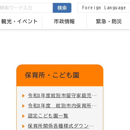
Foreign Language
検索
観光・イベント
市政情報
緊急・防災
保育所・こども園
令和8年度紋別市留守家庭児童園の入園申込受付を開始しました！
令和8年度 紋別市内保育所・認定こども園 入所児童募集のお知らせ
認定こども園一覧
保育所関係各種様式ダウンロード