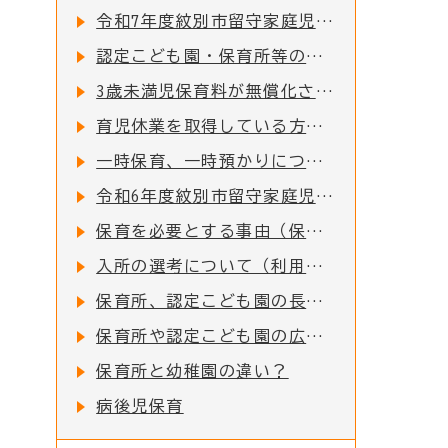
令和7年度紋別市留守家庭児童園の入園申込受付を開始しました！
認定こども園・保育所等の副食費（おかず代・おやつ代）を助成します
3歳未満児保育料が無償化されました
育児休業を取得している方、取得される方について
一時保育、一時預かりについて
令和6年度紋別市留守家庭児童園の入園申込受付を開始しました！
保育を必要とする事由（保育要件）について
入所の選考について（利用調整）
保育所、認定こども園の長期欠席について
保育所や認定こども園の広域入所について
保育所と幼稚園の違い？
病後児保育