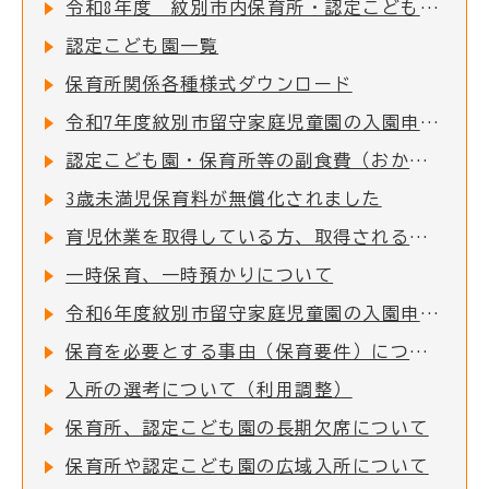
令和8年度 紋別市内保育所・認定こども園 入所児童募集のお知らせ
認定こども園一覧
保育所関係各種様式ダウンロード
令和7年度紋別市留守家庭児童園の入園申込受付を開始しました！
認定こども園・保育所等の副食費（おかず代・おやつ代）を助成します
3歳未満児保育料が無償化されました
育児休業を取得している方、取得される方について
一時保育、一時預かりについて
令和6年度紋別市留守家庭児童園の入園申込受付を開始しました！
保育を必要とする事由（保育要件）について
入所の選考について（利用調整）
保育所、認定こども園の長期欠席について
保育所や認定こども園の広域入所について