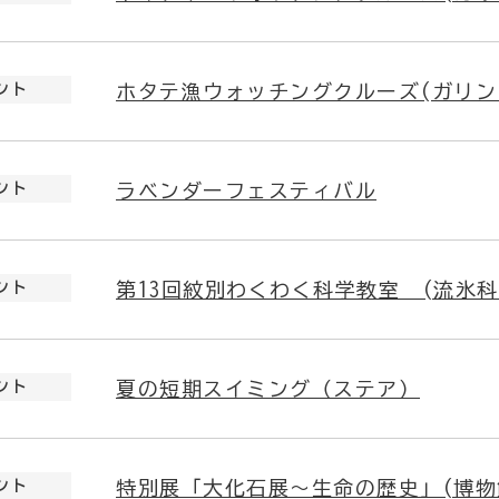
ント
ホタテ漁ウォッチングクルーズ(ガリンコ号
ント
ラベンダーフェスティバル
ント
第13回紋別わくわく科学教室 (流氷科
ント
夏の短期スイミング（ステア）
ント
特別展「大化石展～生命の歴史」(博物