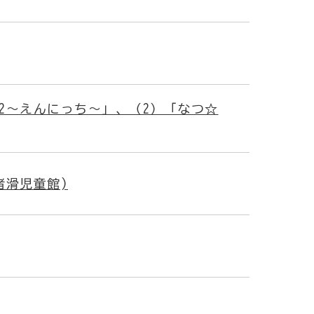
2～えんにっち～」、（2）「なつ☆
渚滑児童館)