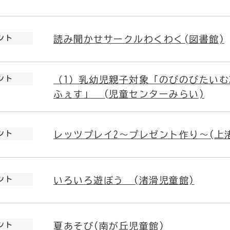
ント
読み聞かせサークルわくわく(図書館)
ント
（1）乳幼児親子対象「のびのびたいむ
ふぇす」 (児童センターみらい)
ント
レッツプレイ2～プレゼント作り～(上
ント
いろいろ遊ぼう (渚滑児童館)
ント
夏あそび(南が丘児童館)