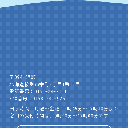
〒094-8707
北海道紋別市幸町2丁目1番18号
電話番号：0158-24-2111
FAX番号：0158-24-6925
開庁時間 月曜～金曜 8時45分～17時30分まで
窓口の受付時間は、9時00分～17時00分です