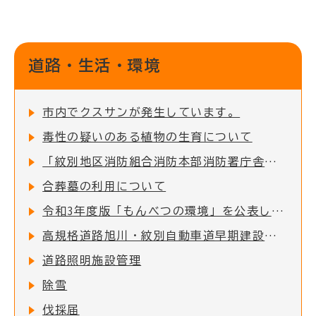
道路・生活・環境
市内でクスサンが発生しています。
毒性の疑いのある植物の生育について
「紋別地区消防組合消防本部消防署庁舎」緊急車両出入り口前の道路交通規制について
合葬墓の利用について
令和3年度版「もんべつの環境」を公表します
高規格道路旭川・紋別自動車道早期建設促進期成会における活動について
道路照明施設管理
除雪
伐採届