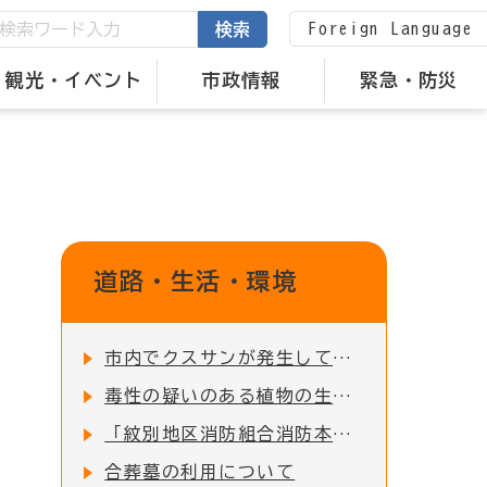
Foreign Language
検索
観光・イベント
市政情報
緊急・防災
道路・生活・環境
市内でクスサンが発生しています。
毒性の疑いのある植物の生育について
「紋別地区消防組合消防本部消防署庁舎」緊急車両出入り口前の道路交通規制について
合葬墓の利用について