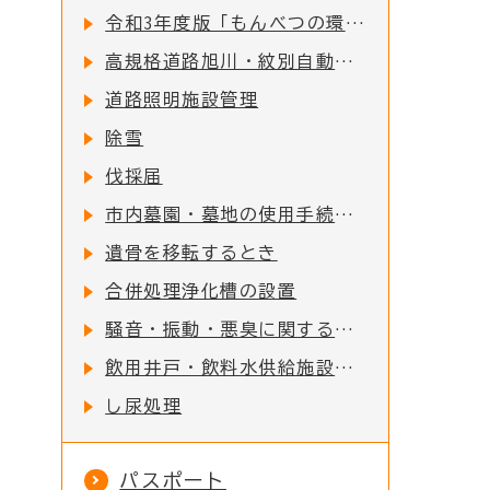
令和3年度版「もんべつの環境」を公表します
高規格道路旭川・紋別自動車道早期建設促進期成会における活動について
道路照明施設管理
除雪
伐採届
市内墓園・墓地の使用手続きについて
遺骨を移転するとき
合併処理浄化槽の設置
騒音・振動・悪臭に関する規制について
飲用井戸・飲料水供給施設（小規模水道）を利用されている方へ
し尿処理
パスポート