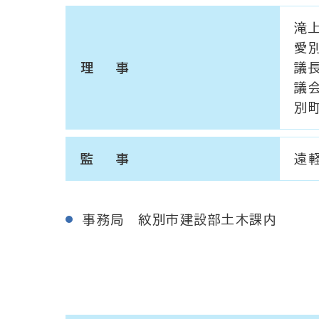
滝
愛
理 事
議
議
別
監 事
遠
事務局 紋別市建設部土木課内