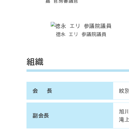
嘉 官房審議官
徳永 エリ 参議院議員
組織
会 長
紋
旭
副会長
滝