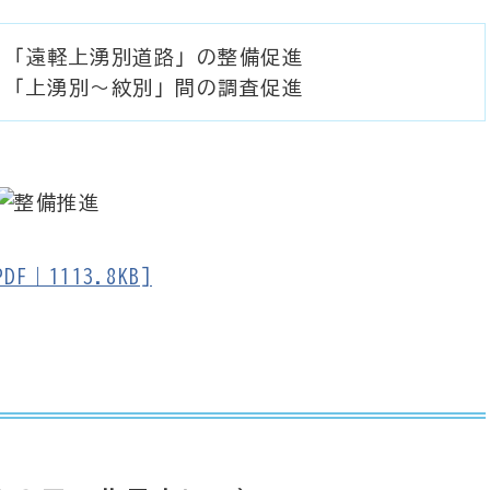
）「遠軽上湧別道路」の整備促進
）「上湧別～紋別」間の調査促進
｜1113.8KB]