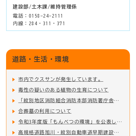
建設部/土木課/維持管理係
電話：0158-24-2111
内線：284・311・371
道路・生活・環境
市内でクスサンが発生しています。
毒性の疑いのある植物の生育について
「紋別地区消防組合消防本部消防署庁舎」緊急車両出入り口前の道路交通規制について
合葬墓の利用について
令和3年度版「もんべつの環境」を公表します
高規格道路旭川・紋別自動車道早期建設促進期成会における活動について