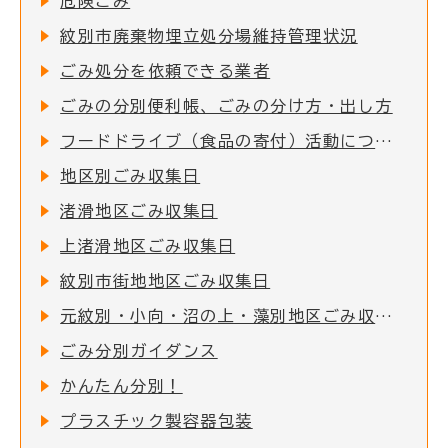
危険ごみ
紋別市廃棄物埋立処分場維持管理状況
ごみ処分を依頼できる業者
ごみの分別便利帳、ごみの分け方・出し方
フードドライブ（食品の寄付）活動について
地区別ごみ収集日
渚滑地区ごみ収集日
上渚滑地区ごみ収集日
紋別市街地地区ごみ収集日
元紋別・小向・沼の上・藻別地区ごみ収集日
ごみ分別ガイダンス
かんたん分別！
プラスチック製容器包装