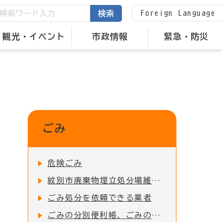
Foreign Language
検索
観光・イベント
市政情報
緊急・防災
ごみ
危険ごみ
紋別市廃棄物埋立処分場維持管理状況
ごみ処分を依頼できる業者
ごみの分別便利帳、ごみの分け方・出し方