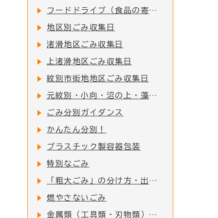
フードドライブ（食品の寄付）活動について
地区別ごみ収集日
渚滑地区ごみ収集日
上渚滑地区ごみ収集日
紋別市街地地区ごみ収集日
元紋別・小向・沼の上・藻別地区ごみ収集日
ごみ分別ガイダンス
かんたん分別！
プラスチック製容器包装
特別なごみ
「粗大ごみ」の分け方・出し方
燃やさないごみ
金属類（工具類・刃物類）※金属の塊がついた物で、一番長いところが50cm以内の物