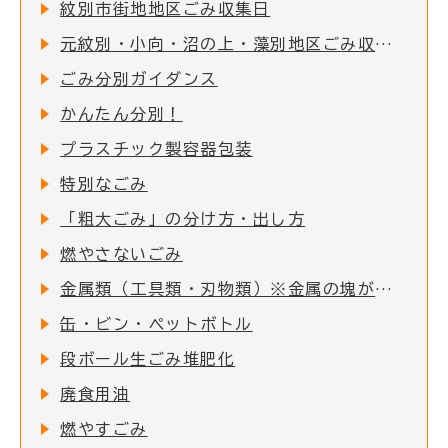
紋別市街地地区ごみ収集日
元紋別・小向・沼の上・藻別地区ごみ収集日
ごみ分別ガイダンス
かんたん分別！
プラスチック製容器包装
特別なごみ
「粗大ごみ」の分け方・出し方
燃やさないごみ
金属類（工具類・刃物類）※金属の塊がついた物で、一番長いところが50cm以内の物
缶・ビン・ペットボトル
段ボール生ごみ堆肥化
廃食用油
燃やすごみ