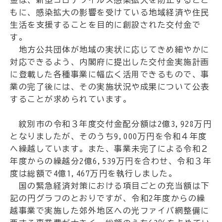
金は、新型コロナウイルス感染拡大を防止するとと
もに、感染拡大の影響を受けている地域経済や住民
生活を支援することを目的に創設された交付金で
す。
地方公共団体が地域の実状に応じてきめ細やかに
対応できるよう、内閣府に提出した交付金実施計画
に登載した各種事業に幅広く活用できるもので、事
業の完了後には、その実施状況や成果について公表
することが求められています。
紋別市の令和３年度交付金配分額は2億3,928万円
となりましたが、そのうち9,000万円を令和４年度
へ繰越しています。また、事業未完了による令和２
年度からの繰越分2億6,539万円を合わせ、令和３年
度は総額で4億1,467万円を執行しました。
国の緊急経済対策における項目ごとの充当額は下
記の円グラフのとおりですが、令和2年度からの繰
越事業で実施した郊外地区への光ファイバ網整備に