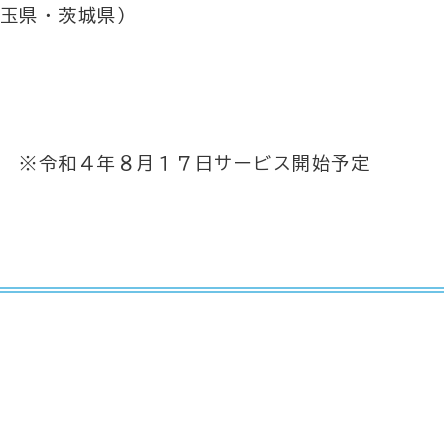
玉県・茨城県）
 ※令和４年８月１７日サービス開始予定
）