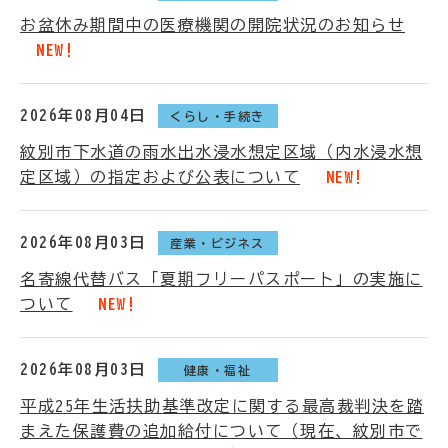
お盆休み期間中の医療機関の開院状況のお知らせ
NEW!
2026年08月04日
くらし・手続き
紋別市下水道の雨水出水浸水想定区域（内水浸水想
定区域）の指定および公表について
NEW!
2026年08月03日
産業・ビジネス
名寄線代替バス「夏期フリーパスポート」の実施に
ついて
NEW!
2026年08月03日
健康・福祉
平成25年生活扶助基準改定に関する最高裁判決を踏
まえた保護費の追加給付について（現在、紋別市で