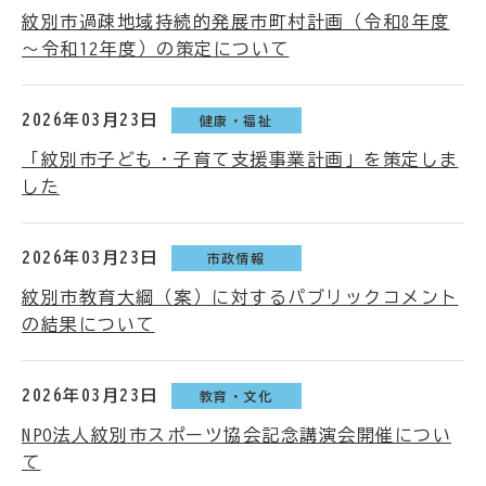
紋別市過疎地域持続的発展市町村計画（令和8年度
～令和12年度）の策定について
2026年03月23日
健康・福祉
「紋別市子ども・子育て支援事業計画」を策定しま
した
2026年03月23日
市政情報
紋別市教育大綱（案）に対するパブリックコメント
の結果について
2026年03月23日
教育・文化
NPO法人紋別市スポーツ協会記念講演会開催につい
て