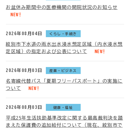
お盆休み期間中の医療機関の開院状況のお知らせ
NEW!
2026年08月04日
くらし・手続き
紋別市下水道の雨水出水浸水想定区域（内水浸水想
定区域）の指定および公表について
NEW!
2026年08月03日
産業・ビジネス
名寄線代替バス「夏期フリーパスポート」の実施に
ついて
NEW!
2026年08月03日
健康・福祉
平成25年生活扶助基準改定に関する最高裁判決を踏
まえた保護費の追加給付について（現在、紋別市で