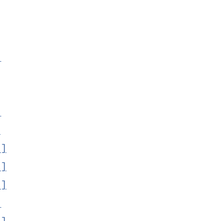
]
]
]
]
]
]
]