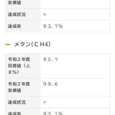
実績値
達成状況
×
達成率
９３.７％
メタン(ＣＨ4)
令和２年度
９２.７
目標値（△
８％）
令和２年度
９９.６
実績値
達成状況
×
達成率
９３.１％