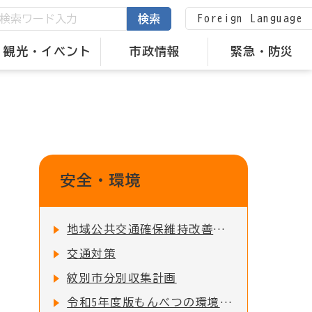
Foreign Language
検索
観光・イベント
市政情報
緊急・防災
安全・環境
地域公共交通確保維持改善事業に関する事業評価の公表について
交通対策
紋別市分別収集計画
令和5年度版もんべつの環境の公表について