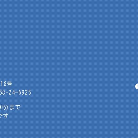
18号
8-24-6925
30分まで
です