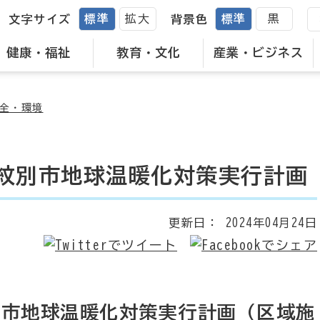
標準
拡大
標準
黒
文字サイズ
背景色
健康・福祉
教育・文化
産業・ビジネス
全・環境
紋別市地球温暖化対策実行計画
更新日：
2024年04月24日
別市地球温暖化対策実行計画（区域施