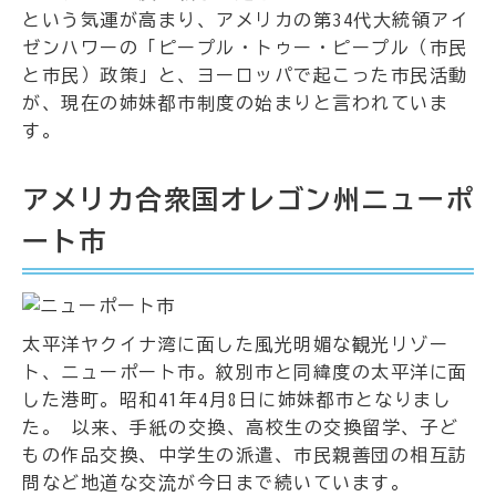
という気運が高まり、アメリカの第34代大統領アイ
ゼンハワーの「ピープル・トゥー・ピープル（市民
と市民）政策」と、ヨーロッパで起こった市民活動
が、現在の姉妹都市制度の始まりと言われていま
す。
アメリカ合衆国オレゴン州ニューポ
ート市
太平洋ヤクイナ湾に面した風光明媚な観光リゾー
ト、ニューポート市。紋別市と同緯度の太平洋に面
した港町。昭和41年4月8日に姉妹都市となりまし
た。 以来、手紙の交換、高校生の交換留学、子ど
もの作品交換、中学生の派遣、市民親善団の相互訪
問など地道な交流が今日まで続いています。