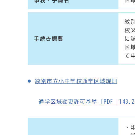
紋
校
手続き概要
に
区
て
紋別市立小中学校通学区域規則
通学区域変更許可基準 [PDF｜143.2
・