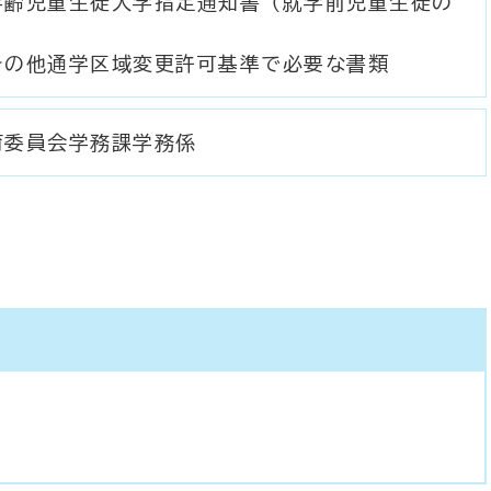
学齢児童生徒入学指定通知書（就学前児童生徒の
）
その他通学区域変更許可基準で必要な書類
育委員会学務課学務係