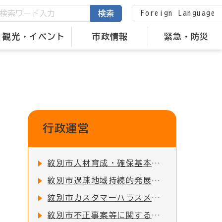
Foreign Language
検索
観光・イベント
市政情報
緊急・防災
行政運営
紋別市人材育成・確保基本方針の策定について
紋別市過疎地域持続的発展市町村計画（令和8年度～令和12年度）の策定について
紋別市カスタマーハラスメント対策基本指針の策定について
紋別市不正事案等に関する報告について