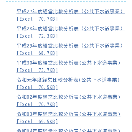
平成27年度経営比較分析表（公共下水道事業）
[Excel｜70.7KB]
平成28年度経営比較分析表（公共下水道事業）
[Excel｜72.3KB]
平成29年度経営比較分析表（公共下水道事業）
[Excel｜68.7KB]
平成30年度経営比較分析表(公共下水道事業)
[Excel｜73.7KB]
令和元年度経営比較分析表(公共下水道事業)
[Excel｜70.5KB]
令和02年度経営比較分析表(公共下水道事業)
[Excel｜70.7KB]
令和03年度経営比較分析表(公共下水道事業)
[Excel｜69.5KB]
令和04年度経営比較分析表(公共下水道事業)