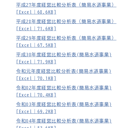
平成27年度経営比較分析表（簡易水道事業）
[Excel｜68.6KB]
平成28年度経営比較分析表（簡易水道事業）
[Excel｜71.6KB]
平成29年度経営比較分析表（簡易水道事業）
[Excel｜67.5KB]
平成30年度経営比較分析表(簡易水道事業)
[Excel｜71.9KB]
令和元年度経営比較分析表(簡易水道事業)
[Excel｜70.1KB]
令和02年度経営比較分析表(簡易水道事業)
[Excel｜70.4KB]
令和03年度経営比較分析表(簡易水道事業)
[Excel｜69.2KB]
令和04年度経営比較分析表(簡易水道事業)