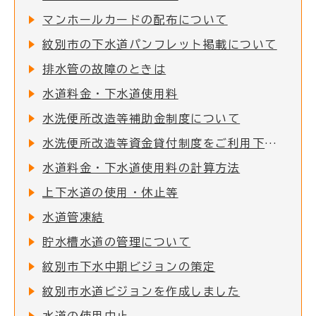
マンホールカードの配布について
紋別市の下水道パンフレット掲載について
排水管の故障のときは
水道料金・下水道使用料
水洗便所改造等補助金制度について
水洗便所改造等資金貸付制度をご利用下さい
水道料金・下水道使用料の計算方法
上下水道の使用・休止等
水道管凍結
貯水槽水道の管理について
紋別市下水中期ビジョンの策定
紋別市水道ビジョンを作成しました
水道の使用中止