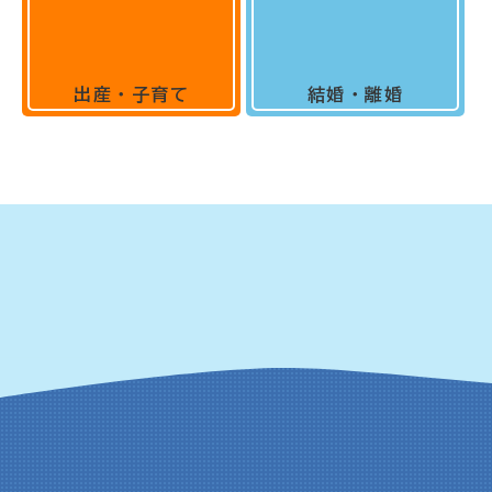
出産・子育て
結婚・離婚