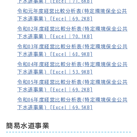
下水道事業) [Excel｜71.6KB]
令和元年度経営比較分析表(特定環境保全公共
下水道事業) [Excel｜69.2KB]
令和02年度経営比較分析表(特定環境保全公共
下水道事業) [Excel｜70.1KB]
令和03年度経営比較分析表(特定環境保全公共
下水道事業) [Excel｜68.9KB]
令和04年度経営比較分析表(特定環境保全公共
下水道事業) [Excel｜53.9KB]
令和05年度経営比較分析表(特定環境保全公共
下水道事業) [Excel｜69.2KB]
令和06年度経営比較分析表(特定環境保全公共
下水道事業) [Excel｜69.5KB]
簡易水道事業