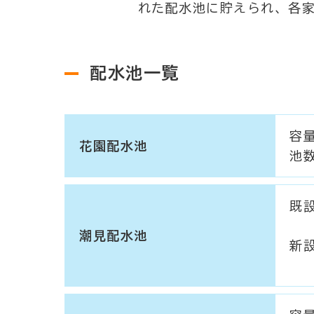
れた配水池に貯えられ、各
配水池一覧
容量
花園配水池
池
既設
池
潮見配水池
新設
池