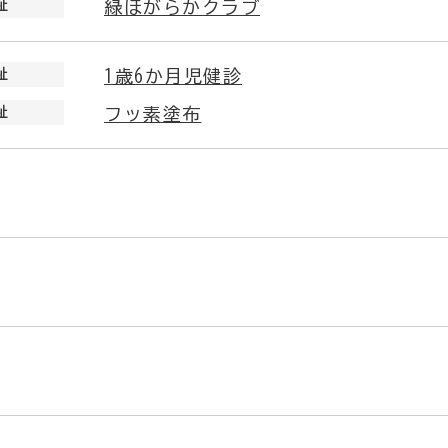
祉
緑ほがらかクラブ
祉
1歳6か月児健診
祉
フッ素塗布