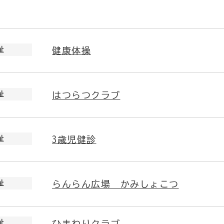
祉
健康体操
祉
はつらつクラブ
祉
3歳児健診
祉
らんらん広場 かみしょこつ
祉
ひまわりクラブ