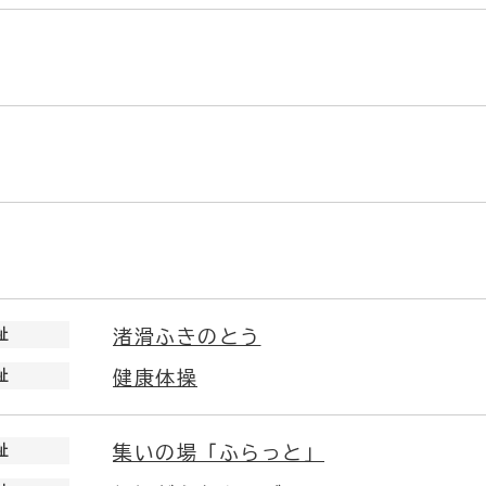
祉
渚滑ふきのとう
祉
健康体操
祉
集いの場「ふらっと」