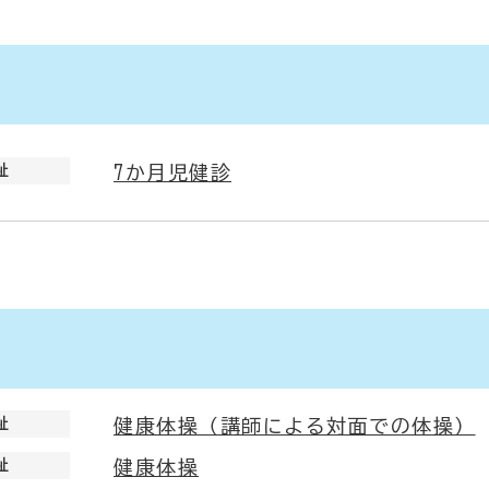
祉
7か月児健診
祉
健康体操（講師による対面での体操）
祉
健康体操