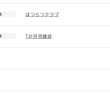
祉
はつらつクラブ
祉
7か月児健診