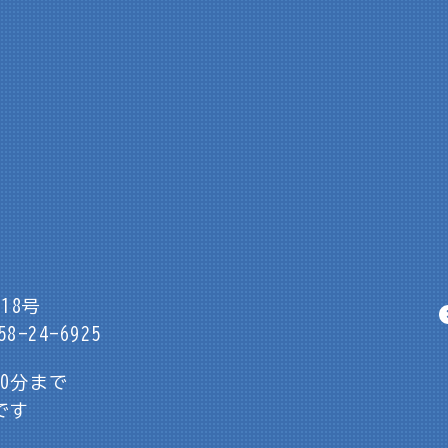
18号
8-24-6925
30分まで
です