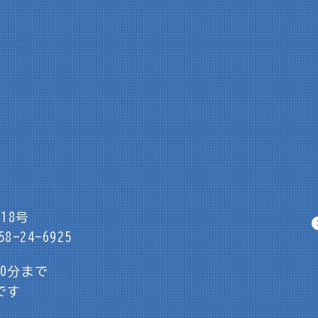
18号
8-24-6925
30分まで
です