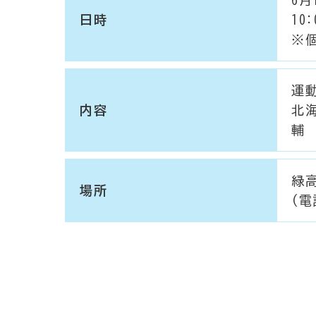
日時
10:
※個
運
内容
北
輔
緑
場所
(電