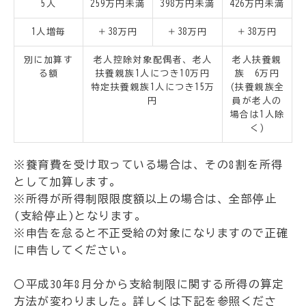
5人
259万円未満
398万円未満
426万円未満
1人増毎
＋38万円
＋38万円
＋38万円
別に加算す
老人控除対象配偶者、老人
老人扶養親
る額
扶養親族1人につき10万円
族 6万円
特定扶養親族1人につき15万
(扶養親族全
円
員が老人の
場合は1人除
く)
※養育費を受け取っている場合は、その8割を所得
として加算します。
※所得が所得制限限度額以上の場合は、全部停止
(支給停止)となります。
※申告を怠ると不正受給の対象になりますので正確
に申告してください。
〇平成30年8月分から支給制限に関する所得の算定
方法が変わりました。詳しくは下記を参照くださ