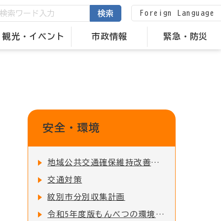
Foreign Language
検索
観光・イベント
市政情報
緊急・防災
安全・環境
地域公共交通確保維持改善事業に関する事業評価の公表について
交通対策
紋別市分別収集計画
令和5年度版もんべつの環境の公表について