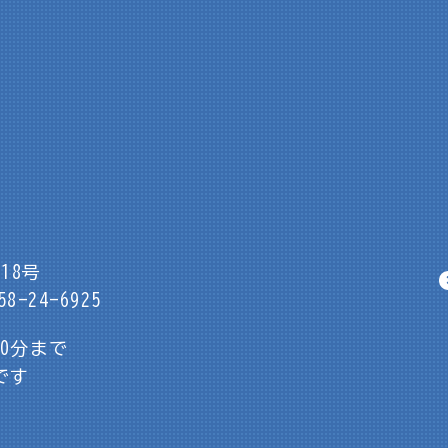
18号
8-24-6925
30分まで
です