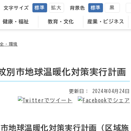
標準
拡大
標準
黒
文字サイズ
背景色
健康・福祉
教育・文化
産業・ビジネス
全・環境
紋別市地球温暖化対策実行計画
更新日：
2024年04月24日
別市地球温暖化対策実行計画（区域施