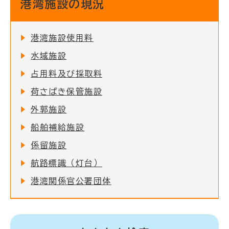
港湾施設の現況
港湾施設使用料
水域施設
占用料及び採取料
荷さばき保管施設
外郭施設
船舶補給施設
係留施設
航路標識（灯台）
港湾関係官公署団体