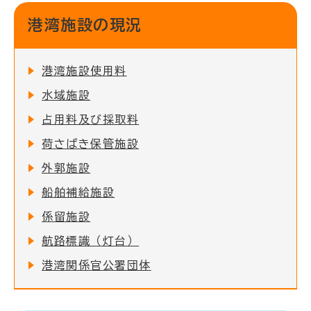
港湾施設の現況
港湾施設使用料
水域施設
占用料及び採取料
荷さばき保管施設
外郭施設
船舶補給施設
係留施設
航路標識（灯台）
港湾関係官公署団体