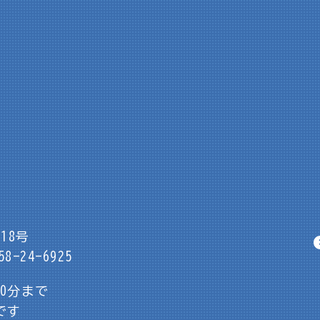
18号
8-24-6925
30分まで
です