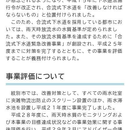
が懸念されるようになり、平成１５年に下水道法施
行令が改正され、合流式下水道を「改善しなければ
ならないもの」と位置付けられました。
このため、合流式下水道を採用している都市にお
いては、雨天時放流水の水質基準が定められまし
た。また、その放流水質基準を達成するために「合
流式下水道緊急改善事業」が創設され、平成２５年
度までに対策を完了するとともに、その事業を評価
することが義務付けられました。
事業評価について
紋別市では、改善対策として、すべての雨水吐室
に夾雑物流出防止のスクリーン設置のほか、雨水滞
水池を設置し平成２１年度に事業完了しました。
平成２８年度に、雨天時水質のモニタリングおよ
び本事業の目標達成状況などの事業効果に関する事
後評価を行い、平成２９年３月にアドバイザー会議