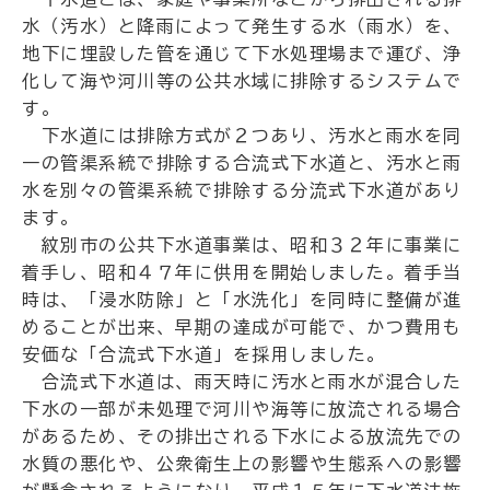
水（汚水）と降雨によって発生する水（雨水）を、
地下に埋設した管を通じて下水処理場まで運び、浄
化して海や河川等の公共水域に排除するシステムで
す。
下水道には排除方式が２つあり、汚水と雨水を同
一の管渠系統で排除する合流式下水道と、汚水と雨
水を別々の管渠系統で排除する分流式下水道があり
ます。
紋別市の公共下水道事業は、昭和３２年に事業に
着手し、昭和４７年に供用を開始しました。着手当
時は、「浸水防除」と「水洗化」を同時に整備が進
めることが出来、早期の達成が可能で、かつ費用も
安価な「合流式下水道」を採用しました。
合流式下水道は、雨天時に汚水と雨水が混合した
下水の一部が未処理で河川や海等に放流される場合
があるため、その排出される下水による放流先での
水質の悪化や、公衆衛生上の影響や生態系への影響