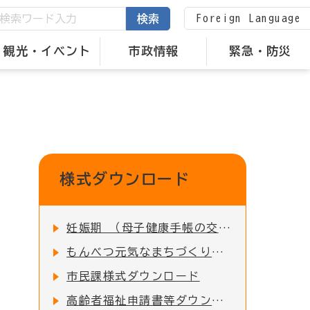
Foreign Language
検索
観光・イベント
市政情報
緊急・防災
様式ダウンロード
妊娠期 （母子健康手帳の交付 ・ 妊婦健診の助成など）
もんべつ元気なまちづくり事業 申請書類一覧
市民課様式ダウンロード
高齢者福祉申請書等ダウンロード