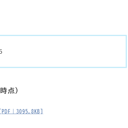
５
日時点）
F｜3095.8KB]