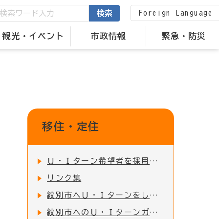
Foreign Language
検索
観光・イベント
市政情報
緊急・防災
移住・定住
Ｕ・Ｉターン希望者を採用したい企業・事業所の方へ
リンク集
紋別市へＵ・Ｉターンをした方への支援制度
紋別市へのＵ・Ｉターンガイド